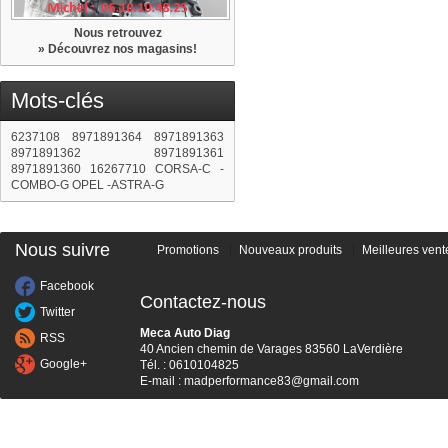
Nous retrouvez
» Découvrez nos magasins!
Mots-clés
6237108
8971891364
8971891363
8971891362
8971891361
8971891360
16267710
CORSA-C
-
COMBO-G
OPEL -ASTRA-G
Nous suivre
Promotions
Nouveaux produits
Meilleures vent
Facebook
Contactez-nous
Twitter
Meca Auto Diag
RSS
40 Ancien chemin de Varages 83560 LaVerdière
Google+
Tél. : 0610104825
E-mail :
madperformance83@gmail.com