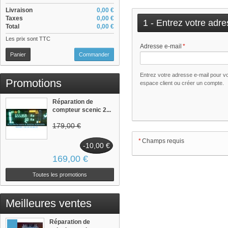
Livraison
0,00 €
Taxes
0,00 €
1 - Entrez votre adre
Total
0,00 €
Les prix sont TTC
Adresse e-mail
*
Panier
Commander
Entrez votre adresse e-mail pour v
Promotions
espace client ou créer un compte.
Réparation de
compteur scenic 2...
179,00 €
*
Champs requis
-10,00 €
169,00 €
Toutes les promotions
Meilleures ventes
Réparation de