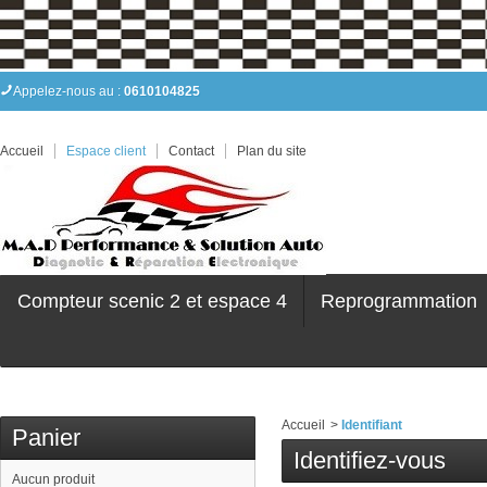
Appelez-nous au :
0610104825
Accueil
Espace client
Contact
Plan du site
Compteur scenic 2 et espace 4
Reprogrammation
Accueil
>
Identifiant
Panier
Identifiez-vous
Aucun produit