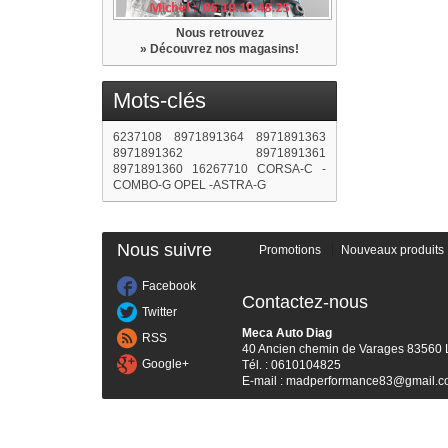
Nous retrouvez
» Découvrez nos magasins!
Mots-clés
6237108
8971891364
8971891363
8971891362
8971891361
8971891360
16267710
CORSA-C
-
COMBO-G
OPEL -ASTRA-G
Nous suivre
Promotions
Nouveaux produits
Facebook
Contactez-nous
Twitter
Meca Auto Diag
RSS
40 Ancien chemin de Varages 83560 
Google+
Tél. : 0610104825
E-mail :
madperformance83@gmail.c