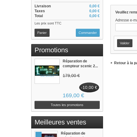
Livraison
0,00 €
Taxes
0,00 €
Veuillez ren
Total
0,00 €
Adresse e-ma
Les prix sont TTC
Panier
Commander
Promotions
Réparation de
Retour à la p
compteur scenic 2...
179,00 €
-10,00 €
169,00 €
Toutes les promotions
Meilleures ventes
Réparation de