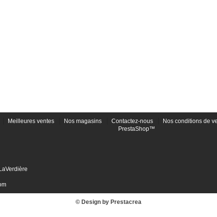
Meilleures ventes
Nos magasins
Contactez-nous
Nos conditions de v
PrestaShop™
LaVerdière
om
© Design by Prestacrea