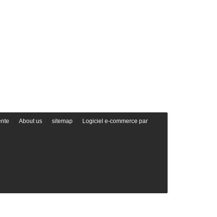
ente
About us
sitemap
Logiciel e-commerce par