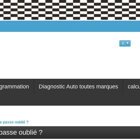
€
grammation
Diagnostic Auto toutes marques
calc
e passe oublié ?
passe oublié ?