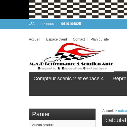
Appelez-nous au :
0610104825
Accueil
Espace client
Contact
Plan du site
Compteur scenic 2 et espace 4
Repro
Accueil
>
calcu
Panier
calcula
Aucun produit