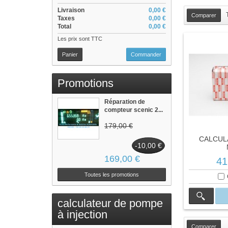
Livraison
0,00 €
Taxes
0,00 €
Total
0,00 €
Les prix sont TTC
Panier
Commander
Promotions
Réparation de
compteur scenic 2...
179,00 €
CALCUL
-10,00 €
169,00 €
41
Toutes les promotions
calculateur de pompe
à injection