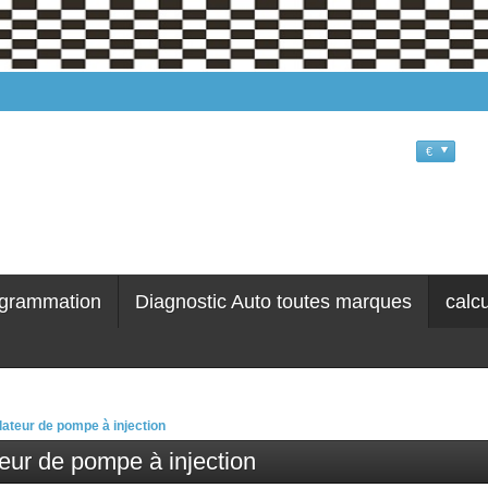
€
grammation
Diagnostic Auto toutes marques
calc
lateur de pompe à injection
teur de pompe à injection